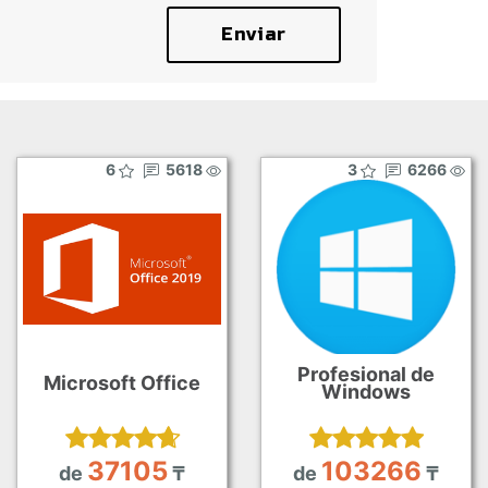
Enviar
6
5618
3
6266
Profesional de
Microsoft Office
Windows
37105
103266
de
₸
de
₸