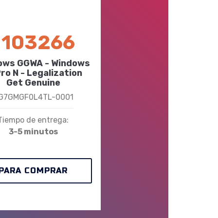
103266
₸
ows GGWA - Windows
Pro N - Legalization
Get Genuine
G7GMGF0L4TL-0001
Tiempo de entrega:
3-5 minutos
PARA COMPRAR