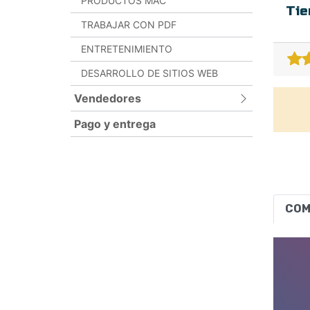
PRODUCTOS MAC
Tie
TRABAJAR CON PDF
ENTRETENIMIENTO
DESARROLLO DE SITIOS WEB
Vendedores
Pago y entrega
ADLOCK
BITDEFENDER
DR.WEB
ESET
COM
INCOMEDIA
KASPERSKY LAB
MICROSOFT
MOBISYSTEMS