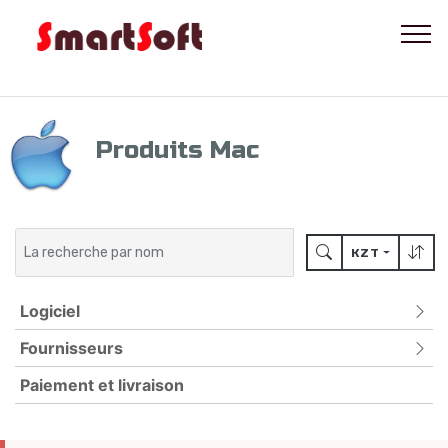
Produits Mac
KZT
Logiciel
Fournisseurs
ANTIVIRUS
POUR LES APPAREILS MOBILES
Paiement et livraison
ADLOCK
PROTECTION PAR MOT DE PASSE
BITDEFENDER