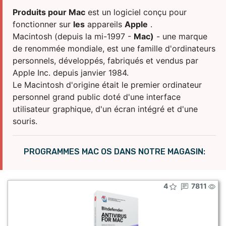
INTERNET ET RÉSEAU
DR.WEB
Produits pour Mac
est un logiciel conçu pour
SÉCURITÉ COMPLÈTE DES INFORMATIONS
ESET
fonctionner sur
les
appareils
Apple
.
Macintosh (depuis la mi-1997 -
Mac)
- une marque
PRODUITS CLOUD
INCOMEDIA
de renommée mondiale, est une famille d'ordinateurs
SYSTÈMES D'EXPLOITATION
KASPERSKY LAB
personnels, développés, fabriqués et vendus par
Apple Inc. depuis janvier 1984.
FORFAITS DE BUREAU
MICROSOFT
Le Macintosh d'origine était le premier ordinateur
PROGRAMMES BUREAUTIQUES
MOBISYSTEMS
personnel grand public doté d'une interface
PRODUITS MAC
utilisateur graphique, d'un écran intégré et d'une
OKKO
souris.
TRAVAILLER AVEC PDF
PRO32
DIVERTISSEMENT
SETANTA SPORTS
PROGRAMMES MAC OS DANS NOTRE MAGASIN:
DÉVELOPPEMENT DU SITE WEB
SKYDNS
4
7811