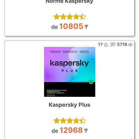
Norme Kaspersky
10805
de
₸
17
5718
Kaspersky Plus
12968
de
₸