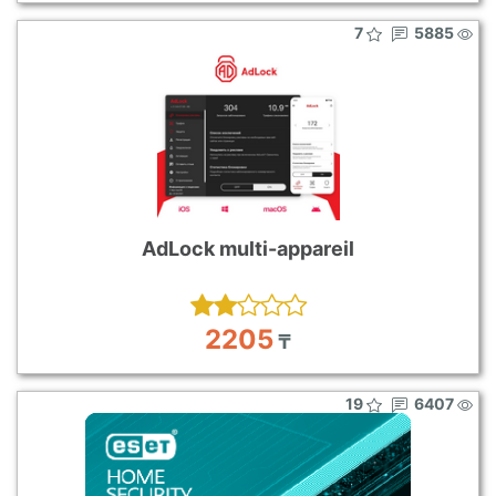
7
5885
AdLock multi-appareil
2205
₸
19
6407