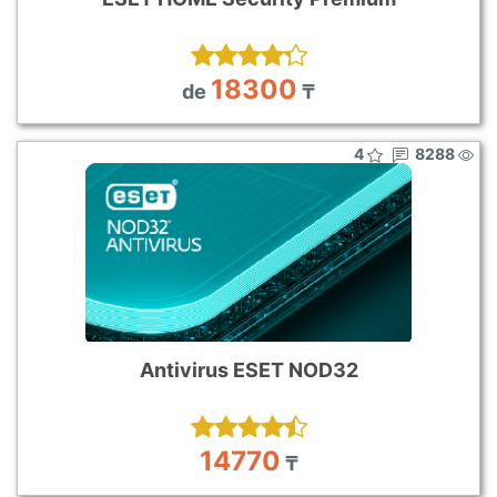
18300
de
₸
4
8288
Antivirus ESET NOD32
14770
₸