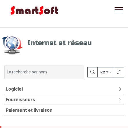
Internet et réseau
KZT
Logiciel
Fournisseurs
ANTIVIRUS
POUR LES APPAREILS MOBILES
Paiement et livraison
ADLOCK
PROTECTION PAR MOT DE PASSE
BITDEFENDER