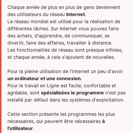
INTERNET ET RÉSEAU
DR.WEB
Chaque année de plus en plus de gens deviennent
SÉCURITÉ COMPLÈTE DES INFORMATIONS
ESET
des utilisateurs du réseau
Internet
.
Le réseau mondial est utilisé pour la réalisation de
PRODUITS CLOUD
INCOMEDIA
différentes tâches. Sur Internet vous pouvez faire
SYSTÈMES D'EXPLOITATION
KASPERSKY LAB
des achats, d'apprendre, de communiquer, se
divertir, faire des affaires, travailler à distance.
FORFAITS DE BUREAU
MICROSOFT
Les fonctionnalités de réseau sont presque infinies,
PROGRAMMES BUREAUTIQUES
MOBISYSTEMS
et chaque année, à cela s'ajoutent de nouvelles.
PRODUITS MAC
OKKO
Pour la pleine utilisation de l'internet un peu d'avoir
TRAVAILLER AVEC PDF
PRO32
un ordinateur et une connexion
.
DIVERTISSEMENT
SETANTA SPORTS
Pour le travail en Ligne est facile, confortable et
agréable, sont
spécialisées le programme
n'est pas
DÉVELOPPEMENT DU SITE WEB
SKYDNS
installé par défaut dans les systèmes d'exploitation.
Cette section présente les programmes les plus
nécessaires, qui peuvent être nécessaires
à
l'utilisateur
.