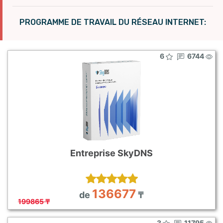
PROGRAMME DE TRAVAIL DU RÉSEAU INTERNET:
6
6744
Entreprise SkyDNS
136677
de
₸
199865 ₸
3
11795