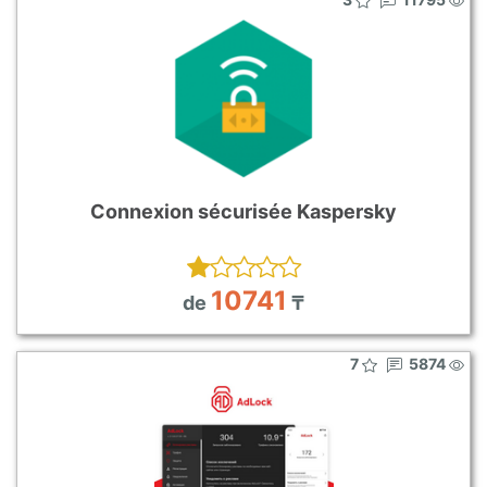
Connexion sécurisée Kaspersky
10741
de
₸
7
5874