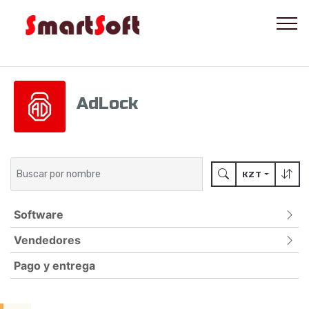
AdLock
KZT
Software
Vendedores
ANTIVIRUS
PARA DISPOSITIVOS MÓVILES
Pago y entrega
ADLOCK
PROTECCIÓN CON CONTRASEÑA
BITDEFENDER