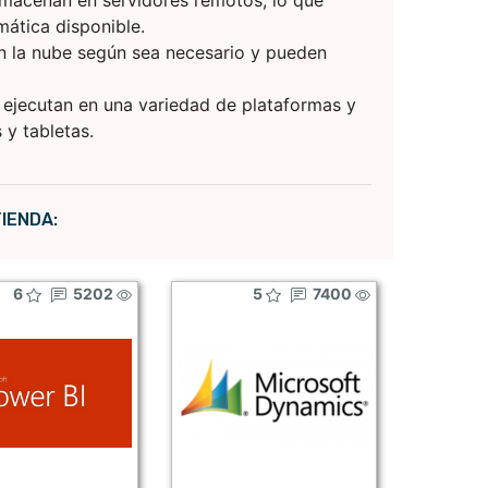
almacenan en servidores remotos, lo que
mática disponible.
en la nube según sea necesario y pueden
 ejecutan en una variedad de plataformas y
 y tabletas.
IENDA:
6
5202
5
7400