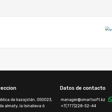
reccion
Datos de contacto
ública de kazajstán, 050023,
manager@smartsoft.kz
de almaty, la Isinalieva 6
+7(777)228-52-44