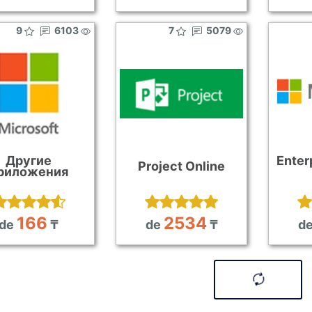
9
6103
7
5079
Другие
Enter
Project Online
риложения
166
2534
de
₸
de
₸
d