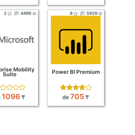
2
4496
8
5929
prise Mobility
Power BI Premium
Suite
1096
705
e
₸
de
₸