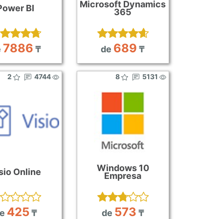
Microsoft Dynamics
Power BI
365
7886
689
e
₸
de
₸
2
4744
8
5131
Windows 10
sio Online
Empresa
425
573
e
₸
de
₸