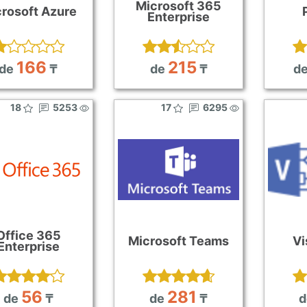
Microsoft 365
rosoft Azure
Enterprise
166
215
de
₸
de
₸
d
18
5253
17
6295
Office 365
Microsoft Teams
Vi
Enterprise
56
281
de
₸
de
₸
d