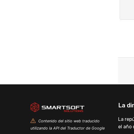
La di
La rep
Contenido del sitio web traducido
el año 
utilizando la API del Traductor de Google