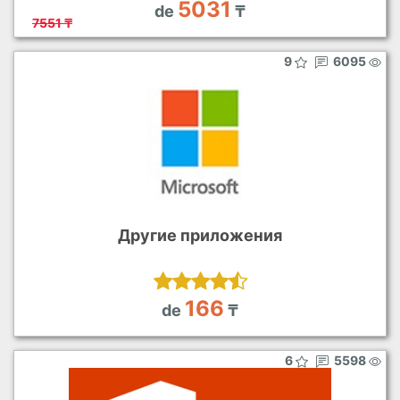
5031
de
₸
7551 ₸
9
6095
Другие приложения
166
de
₸
6
5598