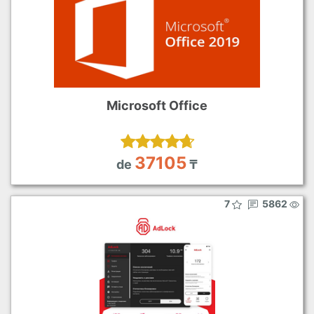
Microsoft Office
37105
de
₸
7
5862