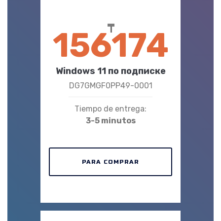
₸
156174
Windows 11 по подписке
DG7GMGF0PP49-0001
Tiempo de entrega:
3-5 minutos
PARA COMPRAR