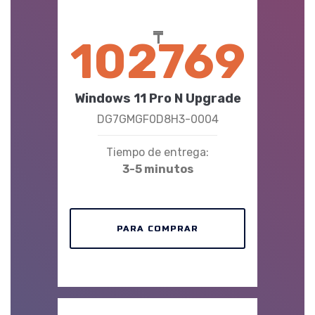
₸
102769
Windows 11 Pro N Upgrade
DG7GMGF0D8H3-0004
Tiempo de entrega:
3-5 minutos
PARA COMPRAR