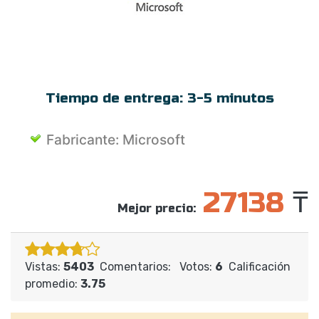
PRODUCTOS MAC
OKKO
TRABAJAR CON PDF
PRO32
ENTRETENIMIENTO
SETANTA SPORTS
DESARROLLO DE SITIOS WEB
SKYDNS
Tiempo de entrega:
3-5 minutos
Fabricante:
Microsoft
27138
₸
Mejor precio:
Vistas:
5403
Comentarios:
Votos:
6
Calificación
promedio:
3.75