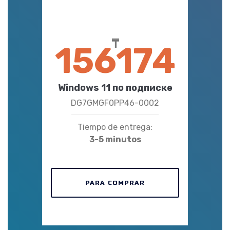
₸
156174
Windows 11 по подписке
DG7GMGF0PP46-0002
Tiempo de entrega:
3-5 minutos
PARA COMPRAR