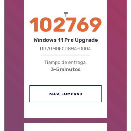
₸
102769
Windows 11 Pro Upgrade
DG7GMGF0D8H4-0004
Tiempo de entrega:
3-5 minutos
PARA COMPRAR