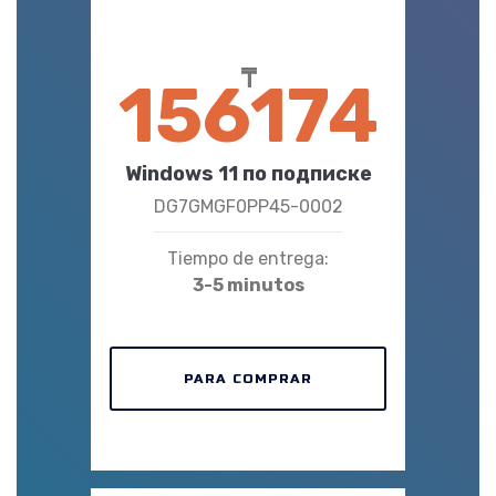
₸
156174
Windows 11 по подписке
DG7GMGF0PP45-0002
Tiempo de entrega:
3-5 minutos
PARA COMPRAR