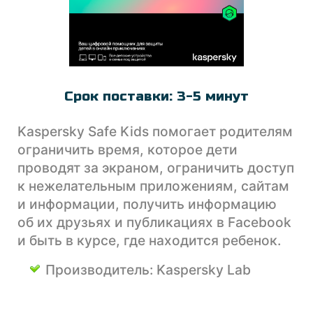
ПРОДУКТЫ ДЛЯ MAC
OKKO
РАБОТА С PDF
PRO32
РАЗВЛЕЧЕНИЯ
SETANTA SPORTS
СОЗДАНИЕ САЙТОВ
SKYDNS
Срок поставки:
3-5 минут
Kaspersky Safe Kids помогает родителям
ограничить время, которое дети
проводят за экраном, ограничить доступ
к нежелательным приложениям, сайтам
и информации, получить информацию
об их друзьях и публикациях в Facebook
и быть в курсе, где находится ребенок.
Производитель:
Kaspersky Lab