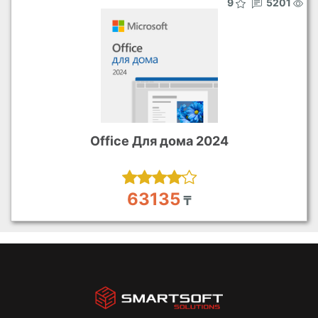
9
5201
Office Для дома 2024
63135
₸