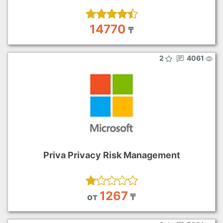
14770
₸
2
4061
Priva Privacy Risk Management
1267
от
₸