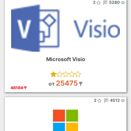
2
5280
Microsoft Visio
25475
от
₸
48184 ₸
2
4512