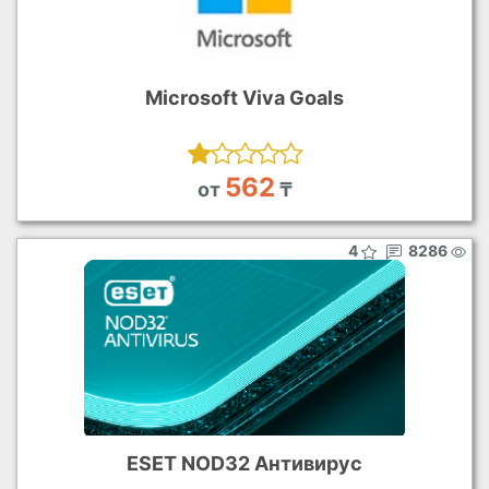
Microsoft Viva Goals
562
от
₸
4
8286
ESET NOD32 Антивирус