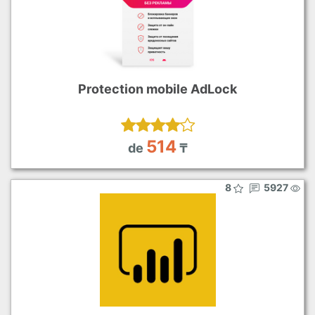
Protection mobile AdLock
514
de
₸
8
5927