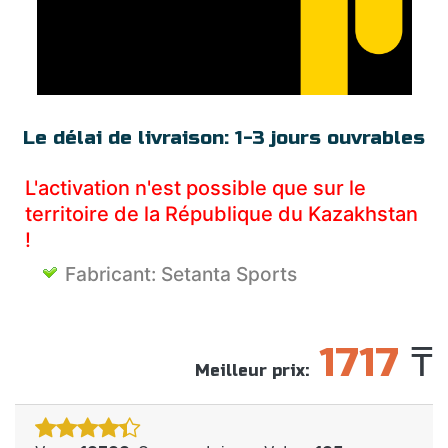
PRODUITS MAC
OKKO
TRAVAILLER AVEC PDF
PRO32
DIVERTISSEMENT
SETANTA SPORTS
DÉVELOPPEMENT DU SITE WEB
SKYDNS
Le délai de livraison:
1-3 jours ouvrables
L'activation n'est possible que sur le
territoire de la République du Kazakhstan
!
Fabricant:
Setanta Sports
1717
₸
Meilleur prix: