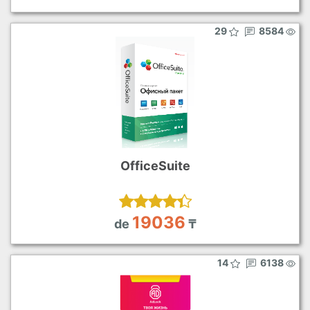
29
8584
OfficeSuite
19036
de
₸
14
6138