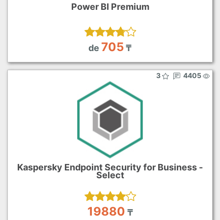
Power BI Premium
705
de
₸
3
4405
Kaspersky Endpoint Security for Business -
Select
19880
₸